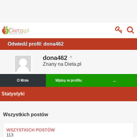
Odwiedź profil: dona462
dona462
Znany na Dieta.pl
O Mnie
Wpisy w profilu
...
Statystyki
Wszystkich postów
WSZYSTKICH POSTÓW
113