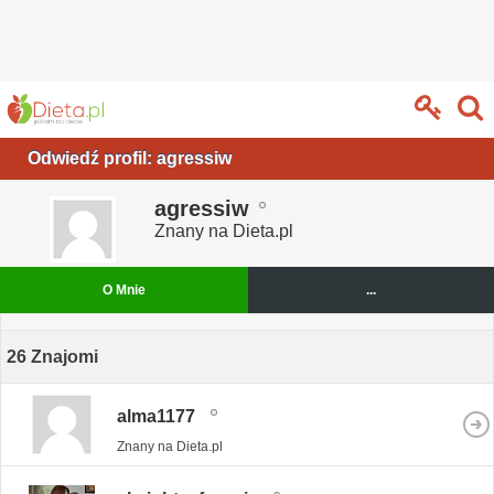
Odwiedź profil: agressiw
agressiw
Znany na Dieta.pl
O Mnie
...
26
Znajomi
alma1177
Znany na Dieta.pl