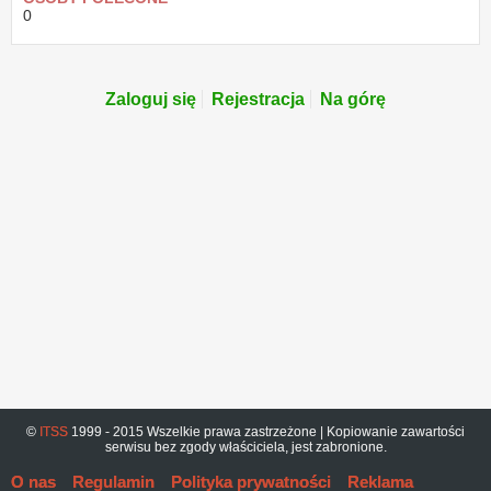
0
Zaloguj się
Rejestracja
Na górę
©
ITSS
1999 - 2015 Wszelkie prawa zastrzeżone | Kopiowanie zawartości
serwisu bez zgody właściciela, jest zabronione.
O nas
Regulamin
Polityka prywatności
Reklama