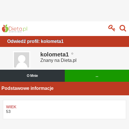
Odwiedź profil: kolometa1
kolometa1
Znany na Dieta.pl
O Mnie
...
Podstawowe informacje
WIEK
53