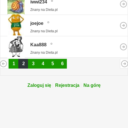
iwwi234
Znany na Dieta.pl
joejoe
Znany na Dieta.pl
Kaa888
Znany na Dieta.pl
1
2
3
4
5
6
Zaloguj się
Rejestracja
Na górę