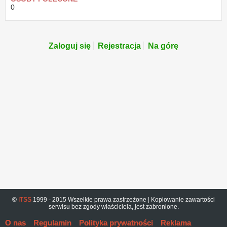
0
Zaloguj się
Rejestracja
Na górę
©
ITSS
1999 - 2015 Wszelkie prawa zastrzeżone | Kopiowanie zawartości
serwisu bez zgody właściciela, jest zabronione.
O nas
Regulamin
Polityka prywatności
Reklama