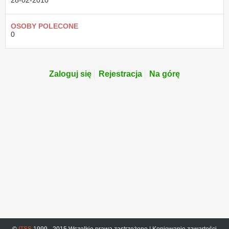
28-02-2010
OSOBY POLECONE
0
Zaloguj się
Rejestracja
Na górę
©
ITSS
1999 - 2015 Wszelkie prawa zastrzeżone | Kopiowanie zawartości