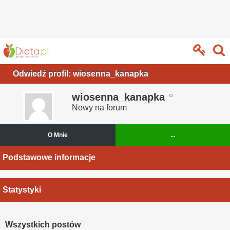
Odwiedź profil: wiosenna_kanapka
wiosenna_kanapka
Nowy na forum
O Mnie
...
Podstawowe informacje
Statystyki
Wszystkich postów