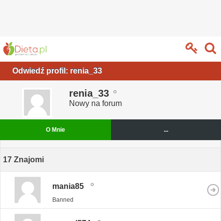
Odwiedź profil: renia_33
renia_33
Nowy na forum
O Mnie
...
17
Znajomi
mania85
Banned