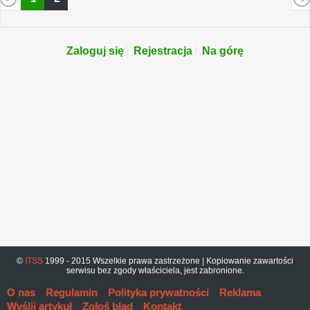
Zaloguj się
Rejestracja
Na górę
©
ITSS
1999 - 2015 Wszelkie prawa zastrzeżone | Kopiowanie zawartości
serwisu bez zgody właściciela, jest zabronione.
O nas
Regulamin
Polityka prywatności
Reklama
Wyślij artykuł
Zgłoś błąd
Kontakt