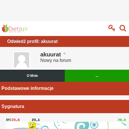
Odwiedź profil: akuurat
akuurat
Nowy na forum
O Mnie
...
Podstawowe informacje
Sygnatura