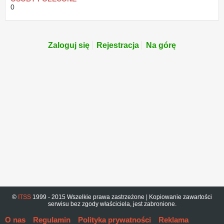
0
Zaloguj się
Rejestracja
Na górę
©
ITSS
1999 - 2015 Wszelkie prawa zastrzeżone | Kopiowanie zawartości
serwisu bez zgody właściciela, jest zabronione.
O nas
Regulamin
Polityka prywatności
Reklama