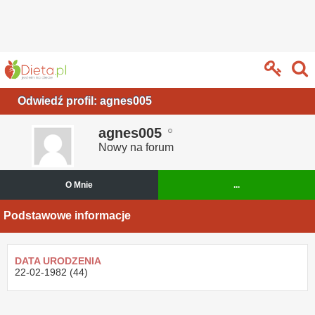
Odwiedź profil: agnes005
agnes005
Nowy na forum
O Mnie
...
Podstawowe informacje
DATA URODZENIA
22-02-1982 (44)