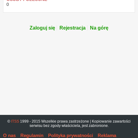
0
Zaloguj się
Rejestracja
Na górę
©
ITSS
1999 - 2015 Wszelkie prawa zastrzeżone | Kopiowanie zawartości
serwisu bez zgody właściciela, jest zabronione.
O nas
Regulamin
Polityka prywatności
Reklama