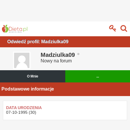
Odwiedź profil: Madziulka09
Madziulka09
Nowy na forum
O Mnie
...
Podstawowe informacje
DATA URODZENIA
07-10-1995 (30)