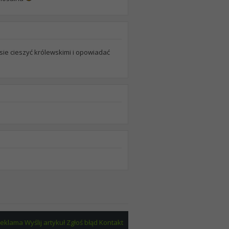
a sie cieszyć królewskimi i opowiadać
eklama
Wyślij artykuł
Zgłoś błąd
Kontakt