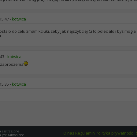
15:47
-
kotwica
ostało do celu 3mam kciuki, żeby jak najszybciej Ci to poleciało i byś mogł
:43
-
kotwica
e zaproszenia
15:35
-
kotwica
a zastrzeżone
O nas
Regulamin
Polityka prywatności
R
a jest zabronione.