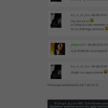
ka_ro_lin_ka
-
06-08-2010
nie ma za co
a Tobie juz tak niewiele z
mi co dobrego wcinasz
platyna19
-
06-08-2010
15
a ja dziękuje za przyjęci
ka_ro_lin_ka
-
06-08-2010
dzięki za zaproszenie
Pokazuje wiadomości od 1 do
4
z
4
© ZIF sp.k. sp.z.o.o 1999 - 2018 Wszelkie praw
Kopiowanie zawartości serwisu bez zgody właściciel