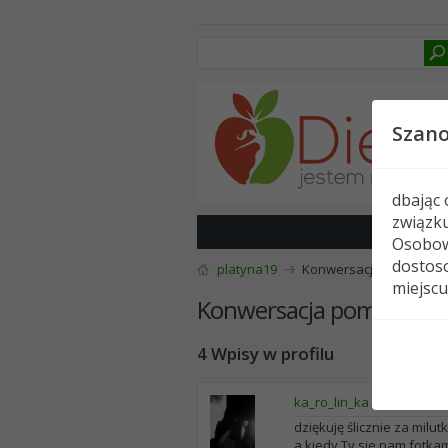
Szan
dbając
związk
Osobow
dostoso
platyna19
Konwersacja pomiędzy p
miejscu
Konwersacja pomiędzy pl
4
Wpisy w profilu
ka_ro_lin_ka
-
16-08-2010
dziękuję ślicznie za milu
a kiedy Ty sie nam fotka