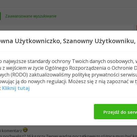
Zaawansowane wyszukiwanie
owna Użytkowniczko,
Szanowny Użytkowniku,
 o najwyższe standardy ochrony Twoich danych osobowych, 
u z wejściem w życie Ogólnego Rozporządzenia o Ochronie 
Nowe posty
FAQ
Kalendarz
Spełeczn
ych (RODO) zaktualizowaliśmy politykę prywatności serwis
wując ją do nowych regulacji. Możesz się z nią zapoznać w 
latyna19 i ka_ro_lin_ka
:
Kliknij tutaj
atyna19 i ka_ro_lin_ka
Przejdź do ser
15:53
-
kotwica
tki komentarz
mi pochwalisz? 16 kg przy Twojej wadze początkowej to różnica musi być k