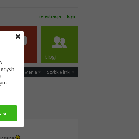
rejestracja
login
forum
blogi
w
Danych
ość
Ustawienia
Szybkie linki
u
tym
wisu
olosalna