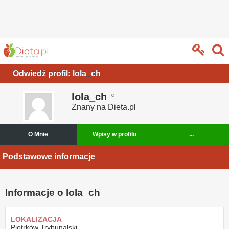
Odwiedź profil: lola_ch
lola_ch
Znany na Dieta.pl
O Mnie
Wpisy w profilu
...
Podstawowe informacje
Informacje o lola_ch
LOKALIZACJA
Piotrków Trybunalski