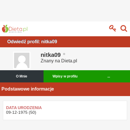
Odwiedź profil: nitka09
nitka09
Znany na Dieta.pl
O Mnie
Wpisy w profilu
...
Podstawowe informacje
DATA URODZENIA
09-12-1975 (50)