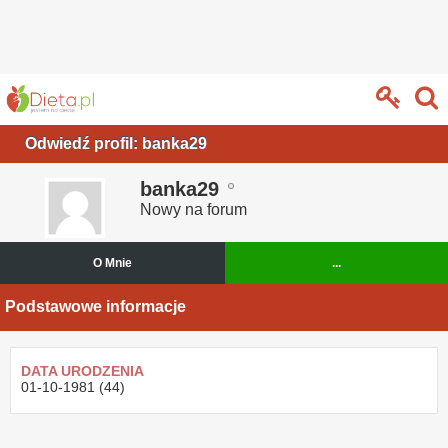
Odwiedź profil: banka29
banka29
Nowy na forum
O Mnie
...
Podstawowe informacje
DATA URODZENIA
01-10-1981 (44)