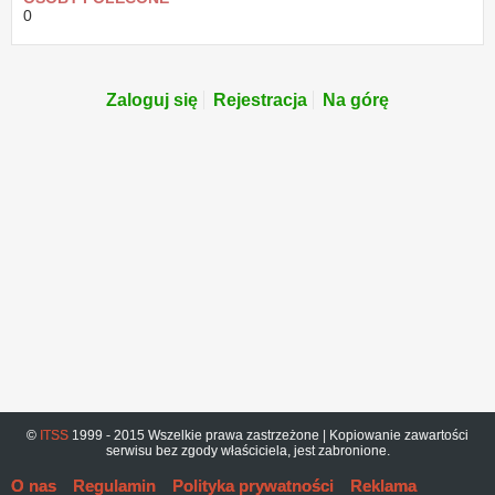
0
Zaloguj się
Rejestracja
Na górę
©
ITSS
1999 - 2015 Wszelkie prawa zastrzeżone | Kopiowanie zawartości
serwisu bez zgody właściciela, jest zabronione.
O nas
Regulamin
Polityka prywatności
Reklama