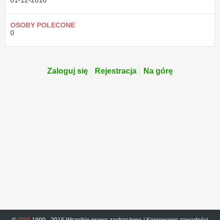
01-12-2010
OSOBY POLECONE
0
Zaloguj się
Rejestracja
Na górę
©
ITSS
1999 - 2015 Wszelkie prawa zastrzeżone | Kopiowanie zawartości