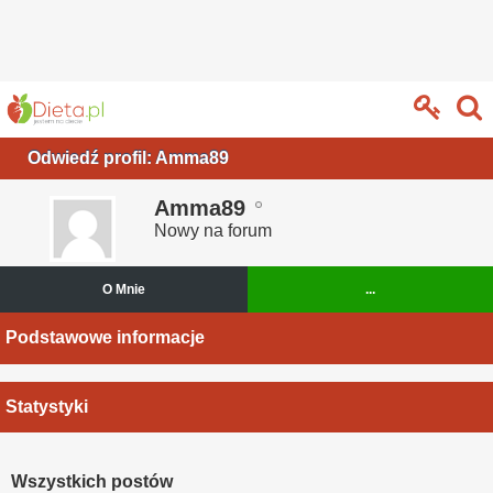
Odwiedź profil: Amma89
Amma89
Nowy na forum
O Mnie
...
Podstawowe informacje
Statystyki
Wszystkich postów