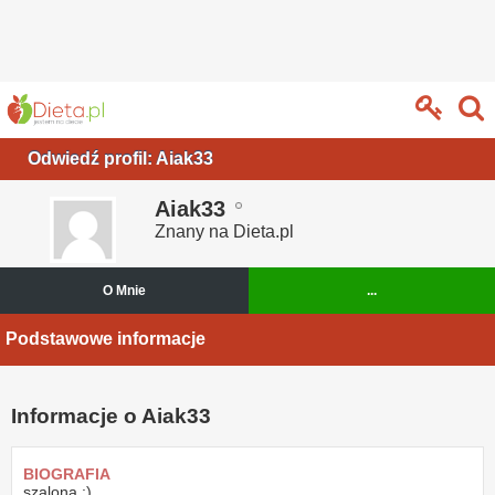
Odwiedź profil: Aiak33
Aiak33
Znany na Dieta.pl
O Mnie
...
Podstawowe informacje
Informacje o Aiak33
BIOGRAFIA
szalona :)