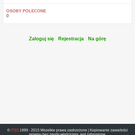
OSOBY POLECONE
0
Zaloguj się
Rejestracja
Na górę
©
ITSS
1999 - 2015 Wszelkie prawa zastrzeżone | Kopiowanie zawartości
serwisu bez zgody właściciela, jest zabronione.