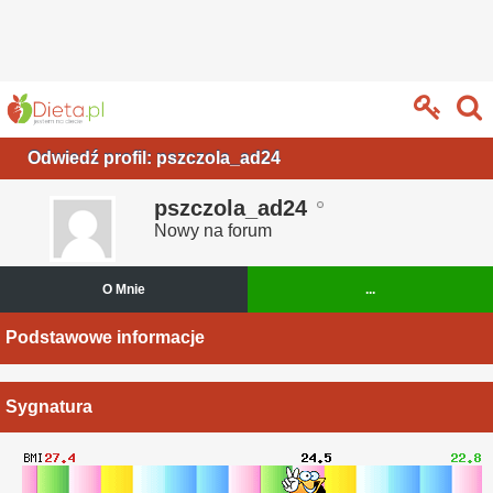
Odwiedź profil: pszczola_ad24
pszczola_ad24
Nowy na forum
O Mnie
...
Podstawowe informacje
Sygnatura