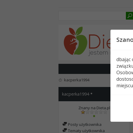
Szan
dbając
związk
Osobow
dostoso
kacperka1994
miejscu
kacperka1994
Znany na Dieta.pl
Posty użytkownika
Tematy użytkownika