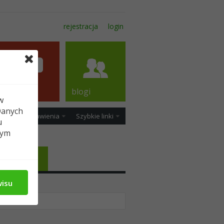
rejestracja
login
forum
blogi
w
Danych
ość
Ustawienia
Szybkie linki
u
tym
Media
wisu