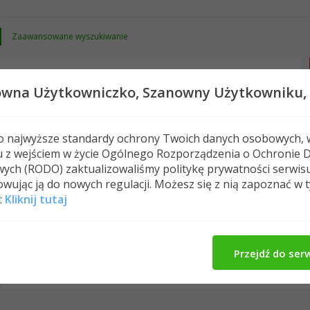
Zaawansowane wyszukiwanie
owna Użytkowniczko,
Szanowny Użytkowniku,
 o najwyższe standardy ochrony Twoich danych osobowych, 
u z wejściem w życie Ogólnego Rozporządzenia o Ochronie 
Nowe posty
FAQ
Kalendarz
Spełeczn
ych (RODO) zaktualizowaliśmy politykę prywatności serwis
wując ją do nowych regulacji. Możesz się z nią zapoznać w 
:
Kliknij tutaj
kacperka1994's Activity
O Mnie
Znajomi
All
kacperka1994
Znajomi
Photos
Przejdź do ser
No Recent Activity