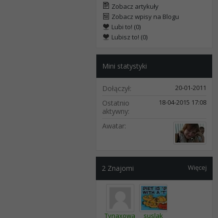
Zobacz artykuły
Zobacz wpisy na Blogu
Lubi to! (0)
Lubisz to! (0)
Mini statystyki
20-01-2011
Dołączył
18-04-2015
17:08
Ostatnio
aktywny
Awatar
Więcej
2
Znajomi
Tynaxowa
suslak