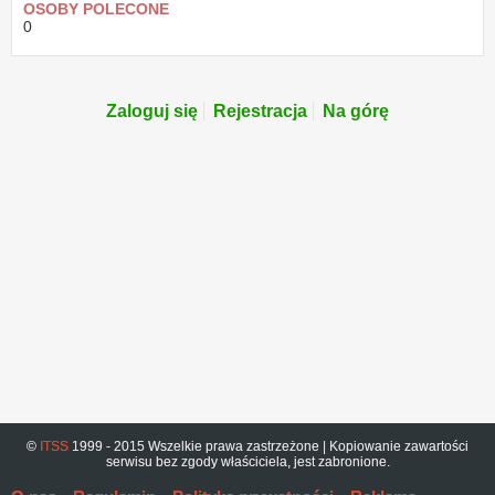
OSOBY POLECONE
0
Zaloguj się
Rejestracja
Na górę
©
ITSS
1999 - 2015 Wszelkie prawa zastrzeżone | Kopiowanie zawartości
serwisu bez zgody właściciela, jest zabronione.