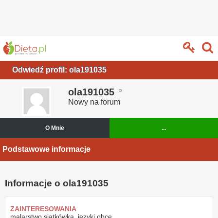
Odwiedź profil: ola191035
ola191035
Nowy na forum
O Mnie
...
Podstawowe informacje
Informacje o ola191035
ZAINTERESOWANIA
malarstwo,siatkówka, języki obce