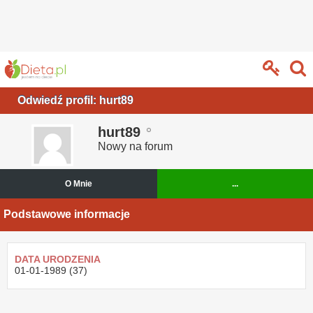
Odwiedź profil: hurt89
hurt89
Nowy na forum
O Mnie
...
Podstawowe informacje
DATA URODZENIA
01-01-1989 (37)