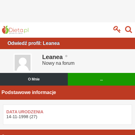
Odwiedź profil: Leanea
Leanea
Nowy na forum
O Mnie
...
Podstawowe informacje
DATA URODZENIA
14-11-1998 (27)