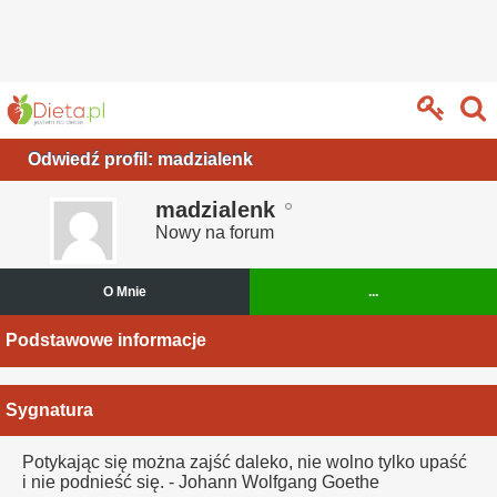
Odwiedź profil: madzialenk
madzialenk
Nowy na forum
O Mnie
...
Podstawowe informacje
Sygnatura
Potykając się można zajść daleko, nie wolno tylko upaść
i nie podnieść się. - Johann Wolfgang Goethe