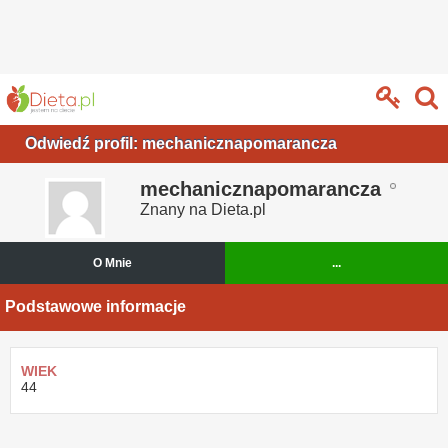
Odwiedź profil: mechanicznapomarancza
mechanicznapomarancza
Znany na Dieta.pl
O Mnie
...
Podstawowe informacje
WIEK
44