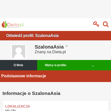
Odwiedź profil: SzalonaAsia
SzalonaAsia
Znany na Dieta.pl
O Mnie
Wpisy w profilu
...
Podstawowe informacje
Informacje o SzalonaAsia
LOKALIZACJA
sin city