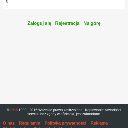
0
Zaloguj się
Rejestracja
Na górę
©
ITSS
1999 - 2015 Wszelkie prawa zastrzeżone | Kopiowanie zawartości
serwisu bez zgody właściciela, jest zabronione.
O nas
Regulamin
Polityka prywatności
Reklama