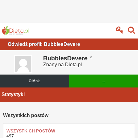
Odwiedź profil: BubblesDevere
BubblesDevere
Znany na Dieta.pl
O Mnie
...
Statystyki
Wszystkich postów
WSZYSTKICH POSTÓW
497