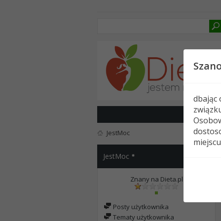
Szan
dbając
związk
Osobow
dostoso
JestMoc
miejscu
JestMoc
Znany na Dieta.pl
Posty użytkownika
Tematy użytkownika