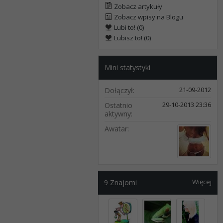
Zobacz artykuły
Zobacz wpisy na Blogu
Lubi to! (0)
Lubisz to! (0)
Mini statystyki
21-09-2012
Dołączył
29-10-2013
23:36
Ostatnio
aktywny
Awatar
Więcej
9
Znajomi