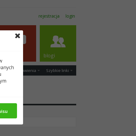
rejestracja
login
forum
blogi
w
Danych
ość
Ustawienia
Szybkie linki
u
tym
dia
wisu