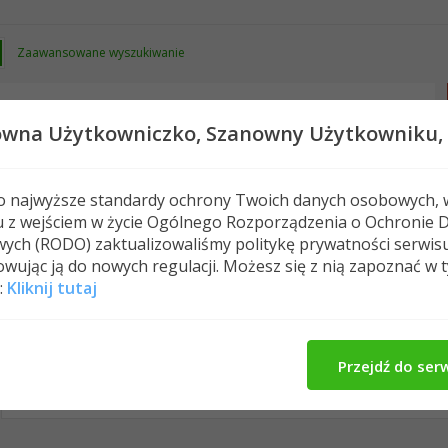
Zaawansowane wyszukiwanie
owna Użytkowniczko,
Szanowny Użytkowniku,
 o najwyższe standardy ochrony Twoich danych osobowych, 
u z wejściem w życie Ogólnego Rozporządzenia o Ochronie 
Nowe posty
FAQ
Kalendarz
Spełeczn
ych (RODO) zaktualizowaliśmy politykę prywatności serwis
wując ją do nowych regulacji. Możesz się z nią zapoznać w 
:
Kliknij tutaj
JestMoc's Activity
O Mnie
Znajomi
Me
All
JestMoc
Znajomi
Photos
Przejdź do ser
No Recent Activity