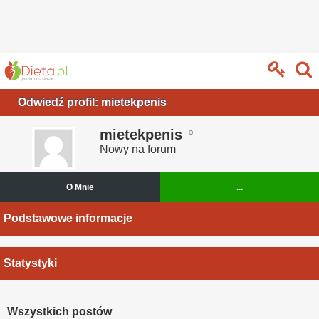
Odwiedź profil: mietekpenis
mietekpenis
Nowy na forum
O Mnie
...
Podstawowe informacje
Statystyki
Wszystkich postów