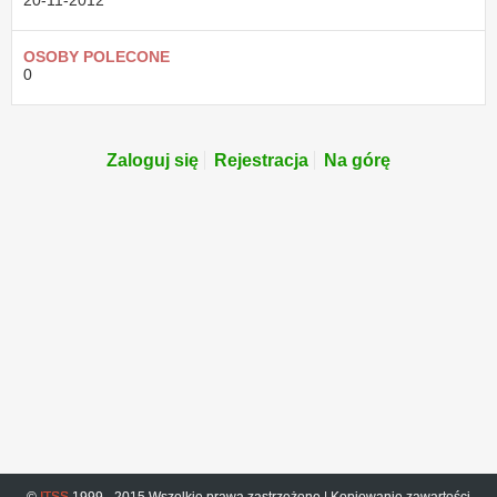
20-11-2012
OSOBY POLECONE
0
Zaloguj się
Rejestracja
Na górę
©
ITSS
1999 - 2015 Wszelkie prawa zastrzeżone | Kopiowanie zawartości