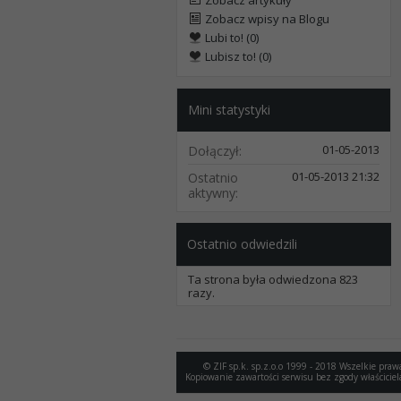
Zobacz artykuły
Zobacz wpisy na Blogu
Lubi to! (0)
Lubisz to! (0)
Mini statystyki
01-05-2013
Dołączył
01-05-2013
21:32
Ostatnio
aktywny
Ostatnio odwiedzili
Ta strona była odwiedzona
823
razy.
© ZIF sp.k. sp.z.o.o 1999 - 2018 Wszelkie praw
Kopiowanie zawartości serwisu bez zgody właściciel