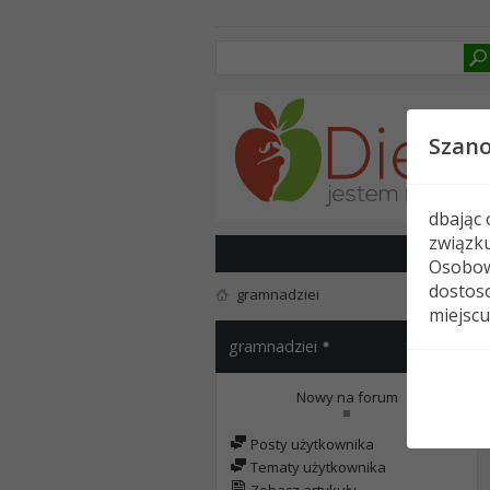
Szan
dbając
związk
Osobow
dostoso
gramnadziei
miejscu
gramnadziei
Nowy na forum
Posty użytkownika
Tematy użytkownika