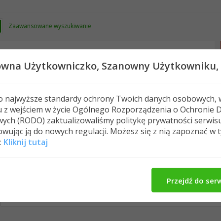
Zaawansowane wyszukiwanie
owna Użytkowniczko,
Szanowny Użytkowniku,
 o najwyższe standardy ochrony Twoich danych osobowych, 
u z wejściem w życie Ogólnego Rozporządzenia o Ochronie 
Nowe posty
FAQ
Kalendarz
Spełeczn
ych (RODO) zaktualizowaliśmy politykę prywatności serwis
wując ją do nowych regulacji. Możesz się z nią zapoznać w 
:
Kliknij tutaj
gramnadziei's Activity
O Mnie
Media
All
gramnadziei
Znajomi
Photos
Przejdź do ser
No Recent Activity