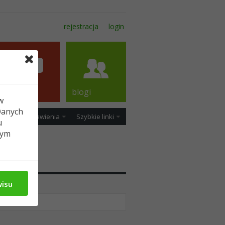
rejestracja
login
forum
blogi
w
Danych
ość
Ustawienia
Szybkie linki
u
tym
wisu