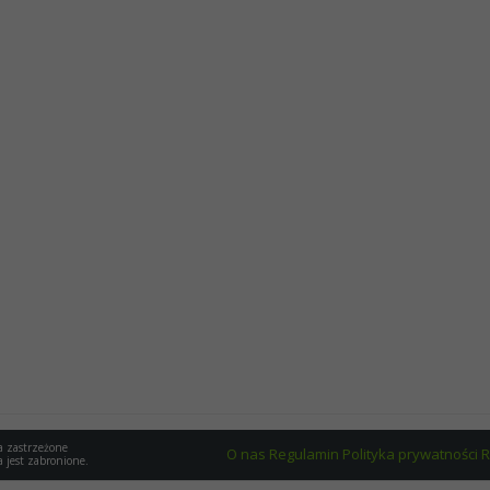
a zastrzeżone
O nas
Regulamin
Polityka prywatności
R
a jest zabronione.