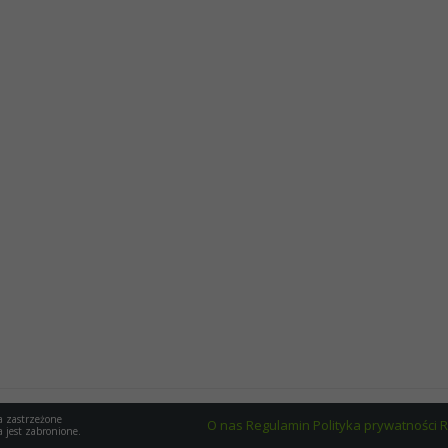
800
a zastrzeżone
O nas
Regulamin
Polityka prywatności
R
a jest zabronione.