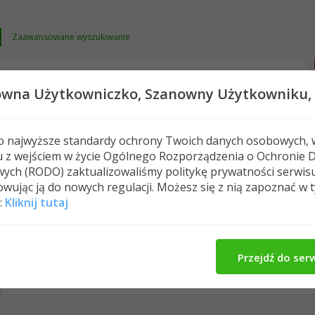
Zaawansowane wyszukiwanie
owna Użytkowniczko,
Szanowny Użytkowniku,
 o najwyższe standardy ochrony Twoich danych osobowych, 
u z wejściem w życie Ogólnego Rozporządzenia o Ochronie 
Nowe posty
FAQ
Kalendarz
Spełeczn
ych (RODO) zaktualizowaliśmy politykę prywatności serwis
wując ją do nowych regulacji. Możesz się z nią zapoznać w 
:
Kliknij tutaj
mufinka0's Activity
O Mnie
Znajomi
M
All
mufinka0
Znajomi
Photos
Przejdź do ser
No Recent Activity