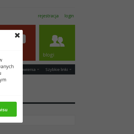
rejestracja
login
forum
blogi
w
Danych
ość
Ustawienia
Szybkie linki
u
tym
edia
wisu