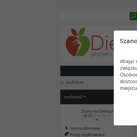
Szan
dbając
związk
Osobow
dostoso
mufinka0
miejscu
mufinka0
Znany na Dieta.pl
Strona domowa
Posty użytkownika