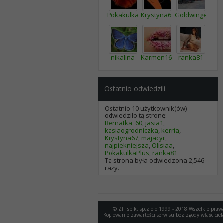
PokakulkaPlus
Krystyna67
Goldwingerka1
nikalina
Karmen160
ranka81
Ostatnio odwiedzili
Ostatnio 10 użytkownik(ów)
odwiedziło tą stronę:
Bernatka_60
,
jasia1
,
kasiaogrodniczka
,
kerria
,
Krystyna67
,
majacyr
,
najpiekniejsza
,
Olisiaa
,
PokakulkaPlus
,
ranka81
Ta strona była odwiedzona
2,546
razy.
© ZIF sp.k. sp.z.o.o 1999 - 2018 Wszelkie praw
Kopiowanie zawartości serwisu bez zgody właściciel