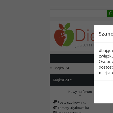
Szan
dbając
związk
Osobow
dostoso
MajkaF24
miejscu
MajkaF24
Nowy na forum
Posty użytkownika
Tematy użytkownika