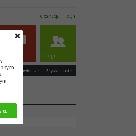
rejestracja
login
forum
blogi
w
Danych
ość
Ustawienia
Szybkie linki
u
tym
edia
wisu