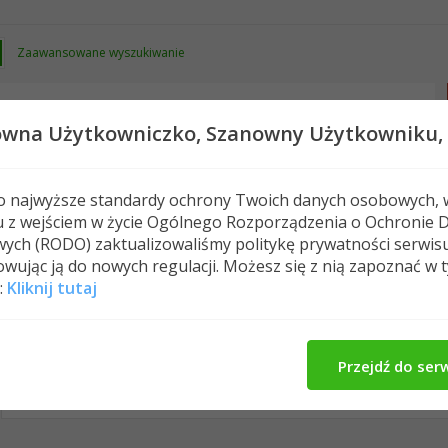
Zaawansowane wyszukiwanie
owna Użytkowniczko,
Szanowny Użytkowniku,
 o najwyższe standardy ochrony Twoich danych osobowych, 
u z wejściem w życie Ogólnego Rozporządzenia o Ochronie 
Nowe posty
FAQ
Kalendarz
Spełeczn
ych (RODO) zaktualizowaliśmy politykę prywatności serwis
wując ją do nowych regulacji. Możesz się z nią zapoznać w 
:
Kliknij tutaj
MajkaF24's Activity
O Mnie
Znajomi
M
All
MajkaF24
Znajomi
Photos
Przejdź do ser
No Recent Activity