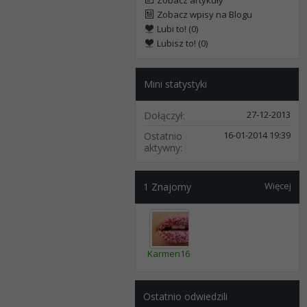
Zobacz artykuły
Zobacz wpisy na Blogu
Lubi to! (0)
Lubisz to! (0)
Mini statystyki
27-12-2013
Dołączył
16-01-2014
19:39
Ostatnio
aktywny
Więcej
1
Znajomy
Karmen160
Ostatnio odwiedzili