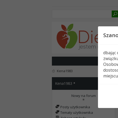
Szan
dbając
związk
Osobow
dostoso
Kena1983
miejscu
Kena1983
Nowy na forum
Posty użytkownika
Tematy użytkownika