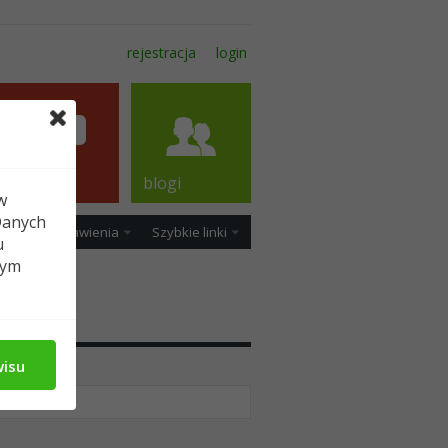
rejestracja
login
forum
blogi
w
Danych
ość
Ustawienia
Szybkie linki
u
tym
wisu