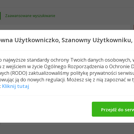
Zaawansowane wyszukiwanie
owna Użytkowniczko,
Szanowny Użytkowniku,
 o najwyższe standardy ochrony Twoich danych osobowych, 
u z wejściem w życie Ogólnego Rozporządzenia o Ochronie 
Nowe posty
FAQ
Kalendarz
Spełeczn
ych (RODO) zaktualizowaliśmy politykę prywatności serwis
wując ją do nowych regulacji. Możesz się z nią zapoznać w 
:
Kliknij tutaj
Kena1983's Activity
O Mnie
Media
All
Kena1983
Znajomi
Photos
Przejdź do ser
No Recent Activity