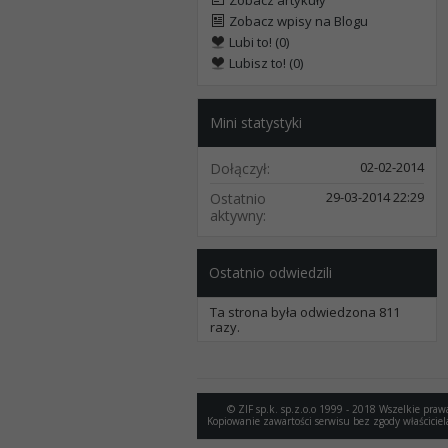
Zobacz artykuły
Zobacz wpisy na Blogu
Lubi to! (0)
Lubisz to! (0)
Mini statystyki
02-02-2014
Dołączył
29-03-2014
22:29
Ostatnio
aktywny
Ostatnio odwiedzili
Ta strona była odwiedzona
811
razy.
© ZIF sp.k. sp.z.o.o 1999 - 2018 Wszelkie praw
Kopiowanie zawartości serwisu bez zgody właściciel