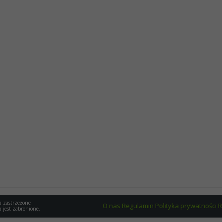
a zastrzeżone
O nas
Regulamin
Polityka prywatności
R
a jest zabronione.