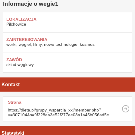
Informacje o wegie1
LOKALIZACJA
Pilchowice
ZAINTERESOWANIA
worki, węgiel, filmy, nowe technologie, kosmos
ZAWÓD
skład węglowy
Kontakt
Strona
https://dieta.pl/grupy_wsparcia_xxl/member.php?
u=307104&s=9f228aa3e52f277ae08a1a45b056ad5e
Statystyki