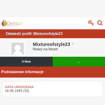
Odwiedź profil: Mixtureofstyle23
Mixtureofstyle23
Nowy na forum
O Mnie
...
Podstawowe informacje
DATA URODZENIA
18-05-1993 (33)