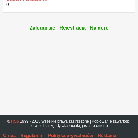
0
Zaloguj się
Rejestracja
Na górę
©
ITSS
1999 - 2015 Wszelkie prawa zastrzeżone | Kopiowanie zawartości
serwisu bez zgody właściciela, jest zabronione.
O nas
Regulamin
Polityka prywatności
Reklama