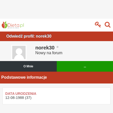
Odwiedź profil: norek30
norek30
Nowy na forum
O Mnie
...
Podstawowe informacje
DATA URODZENIA
12-08-1988 (37)