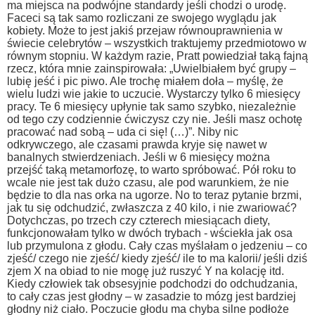
ma miejsca na podwójne standardy jeśli chodzi o urodę.
Faceci są tak samo rozliczani ze swojego wyglądu jak
kobiety. Może to jest jakiś przejaw równouprawnienia w
świecie celebrytów – wszystkich traktujemy przedmiotowo w
równym stopniu.
W każdym razie, Pratt powiedział taką fajną
rzecz, która mnie zainspirowała:
„Uwielbiałem być grupy –
lubię jeść i pic piwo. Ale trochę miałem doła – myślę, że
wielu ludzi wie jakie to uczucie. Wystarczy tylko 6 miesięcy
pracy. Te 6 miesięcy upłynie tak samo szybko, niezależnie
od tego czy codziennie ćwiczysz czy nie. Jeśli masz ochotę
pracować nad sobą – uda ci się! (…)”.
Niby nic
odkrywczego, ale czasami prawda kryje się nawet w
banalnych stwierdzeniach. Jeśli w 6 miesięcy można
przejść taką metamorfozę, to warto spróbować. Pół roku to
wcale nie jest tak dużo czasu, ale pod warunkiem, że nie
będzie to dla nas orka na ugorze.
No to teraz pytanie brzmi,
jak tu się odchudzić, zwłaszcza z 40 kilo, i nie zwariować?
Dotychczas, po trzech czy czterech miesiącach diety,
funkcjonowałam tylko w dwóch trybach - wściekła jak osa
lub przymulona z głodu. Cały czas myślałam o jedzeniu – co
zjeść/ czego nie zjeść/ kiedy zjeść/ ile to ma kalorii/ jeśli dziś
zjem X na obiad to nie mogę już ruszyć Y na kolację itd.
Kiedy człowiek tak obsesyjnie podchodzi do odchudzania,
to cały czas jest głodny – w zasadzie to mózg jest bardziej
głodny niż ciało. Poczucie głodu ma chyba silne podłoże