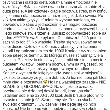
psychiczne i dlatego
dieta
potrafiła mnie emocjonalnie
wykończyć. Byłam zestresowana bo narzucałam sobie zbyt
dużą presję. A jak człowiek ciągle odczuwa stres, to w końcu
się złamie i dla pocieszenia nażre się jak dzika świnia. Po
każdym takim „kryzysie” miałam wyrzuty sumienia, co
powodowało stres a jednocześnie wzmagało poczucie
głodu – i tak w kółko Macieju.
I tu z pomocą przyszedł Laska
i jego kultowe stwierdzenie: „Musisz odpowiedzieć sobie na
jedno z********e ważne pytanie. Co lubisz robić? A potem
zacznij to robić”. No właśnie! Trzeba się wyluzować na tej
całej diecie. Człowieku.
Koniec z obsesyjnym liczeniem
kalorii i ograniczaniem ich do 1000!
Koniec z wyznaczaniem
sobie jakiegoś terminu, do którego musze schudnąć tyle a
tyle kilo. Przecież to nie są wyścigi – nikt nie stoi na mecie z
bukietem kwiatów i peanem pochwalnym na mą cześć, bo
się wyrobiłam z jakimś wyimaginowanym deadlinem.
Koniec z wyciem do księżyca gdy „waga stoi w miejscu” –
jak stoi, to znaczy że jej tam dobrze. Ja też nie lubię jak ktoś
mnie ciągle przestawia
No i najważniejsza zasada – NIE
KŁADĘ SIĘ GŁODNA SPAĆ! Nawet jeśli to oznacza
przekroczenie dziennej dawki kalorii, którą „na oko”
ustaliłam sobie na 1200-1500 kcal. Jeśli brzusio głodny, to
brzusio dostanie jeść. Szanujemy się. Trzeba słuchać
swojego organizmu.
Ćwiczenia? Nie będę się do nich
zmuszać! Nie będę po wielu godzinach pracy w szkole latać