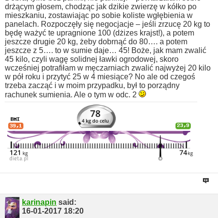
drżącym głosem, chodząc jak dzikie zwierzę w kółko po
mieszkaniu, zostawiając po sobie koliste wgłębienia w
panelach.
Rozpoczęły się negocjacje – jeśli zrzucę 20 kg to
będę ważyć te upragnione 100 (dżizes krajst!), a potem
jeszcze drugie 20 kg, żeby dobrnąć do 80…. a potem
jeszcze z 5…. to w sumie daje… 45!
Boże, jak mam zwalić
45 kilo, czyli wagę solidnej ławki ogrodowej, skoro
wcześniej potrafiłam w męczarniach zwalić najwyżej 20 kilo
w pół roku i przytyć 25 w 4 miesiące?
No ale od czegoś
trzeba zacząć i w moim przypadku, był to porządny
rachunek sumienia.
Ale o tym w odc. 2
karinapin
said:
16-01-2017
18:20