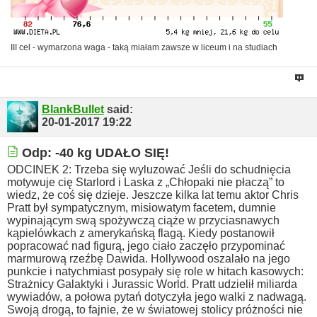
III cel - wymarzona waga - taką miałam zawsze w liceum i na studiach
BlankBullet
said:
20-01-2017
19:22
Odp: -40 kg UDAŁO SIĘ!
ODCINEK 2: Trzeba się wyluzować
Jeśli do schudnięcia
motywuje cię Starlord i Laska z „Chłopaki nie płaczą” to
wiedz, że coś się dzieje.
Jeszcze kilka lat temu aktor Chris
Pratt był sympatycznym, misiowatym facetem, dumnie
wypinającym swą spożywczą ciąże w przyciasnawych
kąpielówkach z amerykańską flagą. Kiedy postanowił
popracować nad figurą, jego ciało zaczęło przypominać
marmurową rzeźbę Dawida. Hollywood oszalało na jego
punkcie i natychmiast posypały się role w hitach kasowych:
Strażnicy Galaktyki i Jurassic World.
Pratt udzielił miliarda
wywiadów, a połowa pytań dotyczyła jego walki z nadwagą.
Swoją drogą, to fajnie, że w światowej stolicy próżności nie