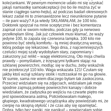
koleżankami.
W pewnym momencie udało mi się uzyskać
jakąś namiastkę samoakceptacji (no bo ile można żyć w
stanie ciągłego samo-hejtu), aż podczas badań okresowych
lekarz zadał mi to znienawidzone lecz nieuniknione pytanie
– ile pani waży? A ja wtedy SKŁAMAŁAM, że 100 kilo.
Doktorek spojrzał na mnie sceptycznie i bez komentarza
zapisał coś w swoim notesiku, podczas gdy ja nerwowo
przełknęłam ślinę. Jak już człowiek musi kłamać, że waży
jedyne 100, to zapala się czerwona lampka. 100 kilo nie
powinno być strefą komfortu - tą mniej drastyczną wersją,
którą podaje się lekarzowi.
Tego dnia, z najciemniejszych
czeluści mojej szafy wydobyłam stary, zapomniany i
zakurzony już relikt – wagę elektroniczną.
Oto moja chwila
prawdy – pomyślałam, z trzęsącymi łydkami stając na
szklanej powierzchni, modląc się w duchu, żeby wskaźnik
nie przekroczył 110 kilo. Waga wskazała 121! Czułam się
jakby ktoś wziął szklany stolik i roztrzaskał mi go na głowie.
W sumie, sama nie wiem dlaczego byłam tak zaskoczona.
Przecież widziałam się na zdjęciach, widziałam jak moje
spodnie zajmują połowę powierzchni kanapy i dobrze
wiedziałam, że zadyszka po wejściu na czwarte piętro nie
jest spowodowana astmą. Potrzebowałam małego,
głupiego, kwadratowego urządząnka aby powiedziało mi, że
cierpię na skrajną otyłość i że czas aby się opamiętać.
Dobra, tylko bez paniki, nie panikuj! – powtarzałam sobie