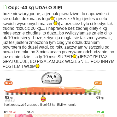
Odp: -40 kg UDAŁO SIĘ!
boze niewiarygodne, a jednak prawdziwe -to naprawde ci
sie udalo, dokonalas tego
)) jeszcze 5 kg i jestes u celu
swoich wysnionych marzen
)) a przeciez bylo ci kiedys tak
trudno rzrzucic 20 kg.... i naprawde bez zadnej diety 4 kg
miesiecznie chudlas, to duzo...bo wyliczylam,ze zajelo ci to
ok 10 miesiecy...boze,zebym ja mogla sie tak zmotywowac,
juz tez jestem zmeczona tym ciaglym odchudzaniem i
powrotem do duzej wagi, co roku zaczynam w styczniu od
nowa i co roku po 3 miesiacach przerywam odchudzanie, bo
juz mi nie idzie.... a ty 10 msc SUPER
))JESZCZE RAZ
GRATULUJE, BO PISALAM JUZ WCZESNIEJ POD INNYM
POSTEM TWOIM
I cel zobaczyć 6 z przodu II cel 63 kg -BMI w normie