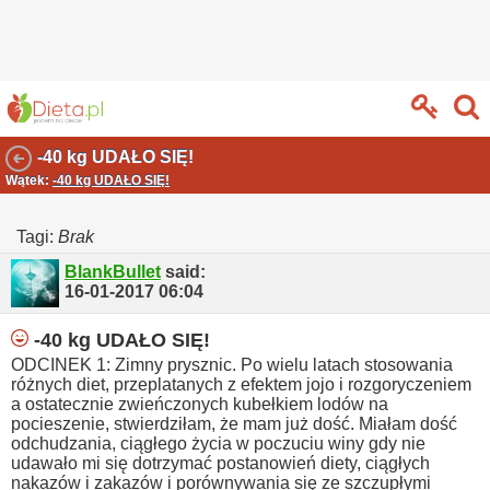
-40 kg UDAŁO SIĘ!
Wątek:
-40 kg UDAŁO SIĘ!
Tagi:
Brak
BlankBullet
said:
16-01-2017
06:04
-40 kg UDAŁO SIĘ!
ODCINEK 1: Zimny prysznic.
Po wielu latach stosowania
różnych diet, przeplatanych z efektem jojo i rozgoryczeniem
a ostatecznie zwieńczonych kubełkiem lodów na
pocieszenie, stwierdziłam, że mam już dość.
Miałam dość
odchudzania, ciągłego życia w poczuciu winy gdy nie
udawało mi się dotrzymać postanowień diety, ciągłych
nakazów i zakazów i porównywania się ze szczupłymi