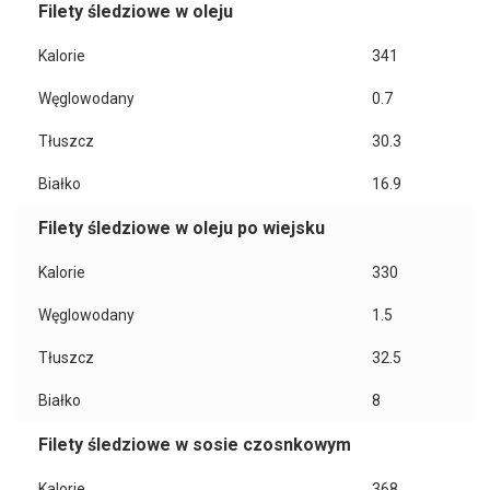
Filety śledziowe w oleju
Kalorie
341
Węglowodany
0.7
Tłuszcz
30.3
Białko
16.9
Filety śledziowe w oleju po wiejsku
Kalorie
330
Węglowodany
1.5
Tłuszcz
32.5
Białko
8
Filety śledziowe w sosie czosnkowym
Kalorie
368