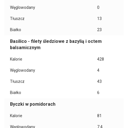
Węglowodany
0
Tłuszcz
13
Białko
23
Basilico - filety śledziowe z bazylią i octem
balsamicznym
Kalorie
428
Węglowodany
4
Tłuszcz
43
Białko
6
Byczki w pomidorach
Kalorie
81
Węglowodany
7.4