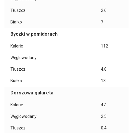
Tłuszcz
2.6
Białko
7
Byczki w pomidorach
Kalorie
112
Węglowodany
Tłuszcz
4.8
Białko
13
Dorszowa galareta
Kalorie
47
Węglowodany
2.5
Tłuszcz
0.4