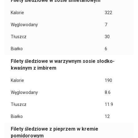
Filety śledziowe w sosie śmietanowym
Kalorie
322
Węglowodany
7
Tłuszcz
30
Białko
6
Filety śledziowe w warzywnym sosie słodko-
kwaśnym z imbirem
Kalorie
190
Węglowodany
8.6
Tłuszcz
11.9
Białko
12
Filety śledziowe z pieprzem w kremie
pomidorowym