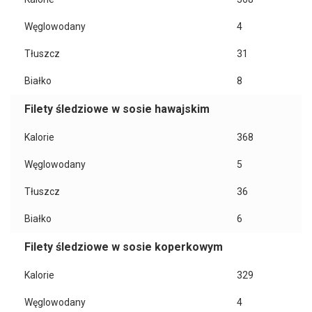
Węglowodany
4
Tłuszcz
31
Białko
8
Filety śledziowe w sosie hawajskim
Kalorie
368
Węglowodany
5
Tłuszcz
36
Białko
6
Filety śledziowe w sosie koperkowym
Kalorie
329
Węglowodany
4