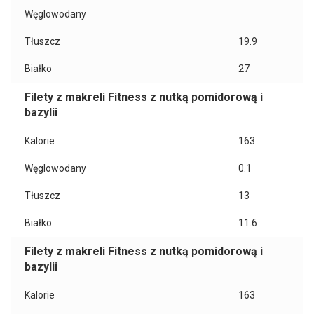
Węglowodany
Tłuszcz
19.9
Białko
27
Filety z makreli Fitness z nutką pomidorową i
bazylii
Kalorie
163
Węglowodany
0.1
Tłuszcz
13
Białko
11.6
Filety z makreli Fitness z nutką pomidorową i
bazylii
Kalorie
163