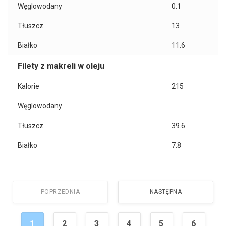
Węglowodany
0.1
Tłuszcz
13
Białko
11.6
Filety z makreli w oleju
Kalorie
215
Węglowodany
Tłuszcz
39.6
Białko
7.8
POPRZEDNIA
NASTĘPNA
1
2
3
4
5
6