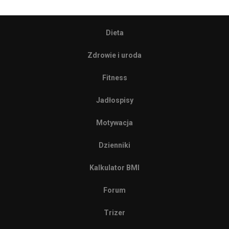
Dieta
Zdrowie i uroda
Fitness
Jadłospisy
Motywacja
Dzienniki
Kalkulator BMI
Forum
Trizer