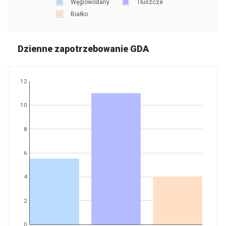
Węglowodany
Tłuszcze
Białko
Dzienne zapotrzebowanie GDA
12
10
8
6
4
2
0