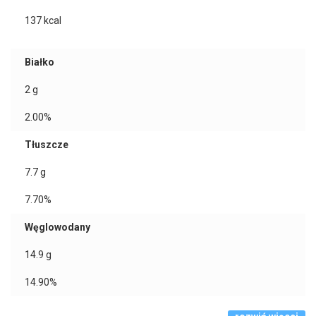
137
kcal
Białko
2
g
2.00%
Tłuszcze
7.7
g
7.70%
Węglowodany
14.9
g
14.90%