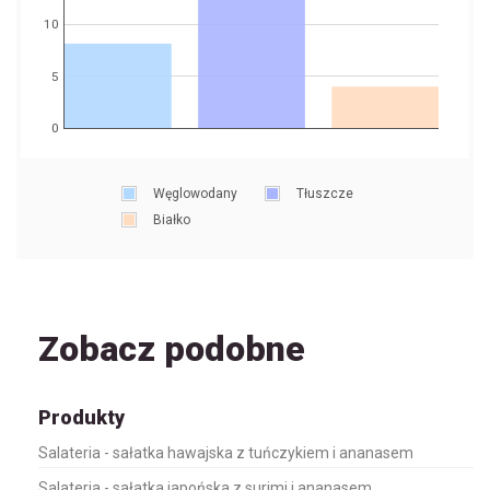
10
5
0
Węglowodany
Tłuszcze
Białko
Zobacz podobne
Produkty
Salateria - sałatka hawajska z tuńczykiem i ananasem
Salateria - sałatka japońska z surimi i ananasem