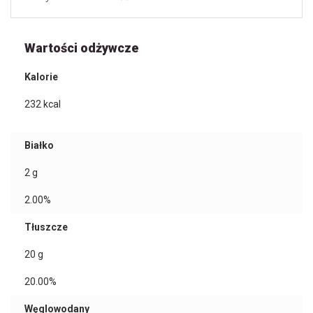
Wartości odżywcze
Kalorie
232
kcal
Białko
2
g
2.00%
Tłuszcze
20
g
20.00%
Węglowodany