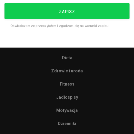
ZAPISZ
Oświadczam że przeczytałem i zgadzam się na warunki zapisu.
Dieta
Zdrowie i uroda
Fitness
Jadłospisy
Motywacja
Dzienniki