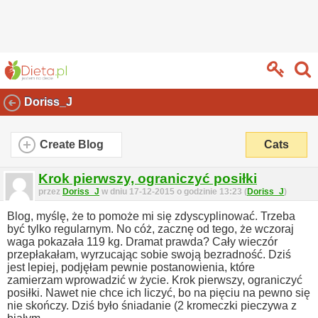
Doriss_J
Create Blog
Cats
Krok pierwszy, ograniczyć posiłki
przez
Doriss_J
w dniu 17-12-2015 o godzinie 13:23 (
Doriss_J
)
Blog, myślę, że to pomoże mi się zdyscyplinować. Trzeba
być tylko regularnym. No cóż, zacznę od tego, że wczoraj
waga pokazała 119 kg. Dramat prawda? Cały wieczór
przepłakałam, wyrzucając sobie swoją bezradność. Dziś
jest lepiej, podjęłam pewnie postanowienia, które
zamierzam wprowadzić w życie.
Krok pierwszy, ograniczyć
posiłki. Nawet nie chce ich liczyć, bo na pięciu na pewno się
nie skończy. Dziś było śniadanie (2 kromeczki pieczywa z