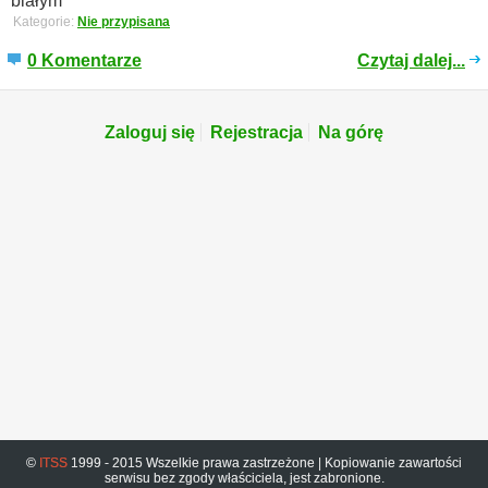
białym
Kategorie:
Nie przypisana
0 Komentarze
Czytaj dalej...
Zaloguj się
Rejestracja
Na górę
©
ITSS
1999 - 2015 Wszelkie prawa zastrzeżone | Kopiowanie zawartości
serwisu bez zgody właściciela, jest zabronione.