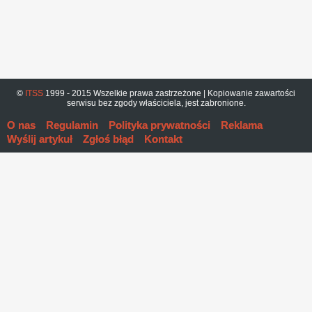
©
ITSS
1999 - 2015 Wszelkie prawa zastrzeżone | Kopiowanie zawartości
serwisu bez zgody właściciela, jest zabronione.
O nas
Regulamin
Polityka prywatności
Reklama
Wyślij artykuł
Zgłoś błąd
Kontakt