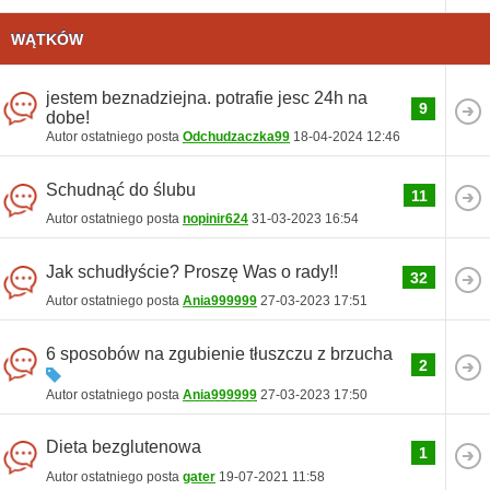
WĄTKÓW
jestem beznadziejna. potrafie jesc 24h na
9
dobe!
Autor ostatniego posta
Odchudzaczka99
18-04-2024
12:46
Schudnąć do ślubu
11
Autor ostatniego posta
nopinir624
31-03-2023
16:54
Jak schudłyście? Proszę Was o rady!!
32
Autor ostatniego posta
Ania999999
27-03-2023
17:51
6 sposobów na zgubienie tłuszczu z brzucha
2
Autor ostatniego posta
Ania999999
27-03-2023
17:50
Dieta bezglutenowa
1
Autor ostatniego posta
gater
19-07-2021
11:58