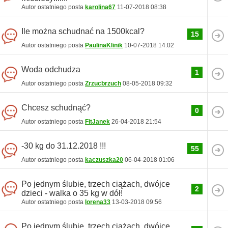
Autor ostatniego posta
karolina67
11-07-2018
08:38
Ile można schudnać na 1500kcal?
15
Autor ostatniego posta
PaulinaKlinik
10-07-2018
14:02
Woda odchudza
1
Autor ostatniego posta
Zrzucbrzuch
08-05-2018
09:32
Chcesz schudnąć?
0
Autor ostatniego posta
FitJanek
26-04-2018
21:54
-30 kg do 31.12.2018 !!!
55
Autor ostatniego posta
kaczuszka20
06-04-2018
01:06
Po jednym ślubie, trzech ciążach, dwójce
2
dzieci - walka o 35 kg w dół!
Autor ostatniego posta
lorena33
13-03-2018
09:56
Po jednym ślubie, trzech ciążach, dwójce