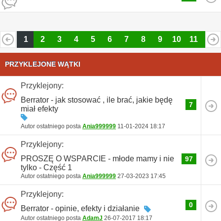
1
2
3
4
5
6
7
8
9
10
11
12
13
14
15
16
17
18
19
20
PRZYKLEJONE WĄTKI
Przyklejony:
Berrator - jak stosować , ile brać, jakie będę
7
miał efekty
Autor ostatniego posta
Ania999999
11-01-2024
18:17
Przyklejony:
PROSZĘ O WSPARCIE - młode mamy i nie
97
tylko - Część 1
Autor ostatniego posta
Ania999999
27-03-2023
17:45
Przyklejony:
0
Berrator - opinie, efekty i działanie
Autor ostatniego posta
AdamJ
26-07-2017
18:17