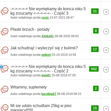
->->->->-> Nie wymiękamy do konca roku 5
21
kg zrzucamy <-<-<-<-<- - Część 3
Autor ostatniego posta
rests
13-07-2021
09:47
Płaski brzuch - porady
0
Autor ostatniego posta
Alinka91
28-08-2020
09:02
Jak schudnąć i wyleczyć się z bulimii?
17
Autor ostatniego posta
unikori
25-10-2019
14:59
->->->->-> Nie wymiękamy do konca roku 5
502
kg zrzucamy <-<-<-<-<- - Część 2
Autor ostatniego posta
gaja81
25-08-2018
07:05
Witaminy, suplemety
2
Autor ostatniego posta
karolina67
06-08-2018
08:15
Mi sie udalo schudlam 25kg w piec
15
miesiecy!!!!!!!