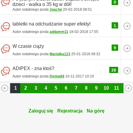
0
dzieci - walka o 35 kg w dół!
Autor ostatniego posta
Joache
20-02-2018
08:51
tabletki na odchudzanie super efekty!
1
Autor ostatniego posta
addamm11
18-02-2018
17:55
W czasie ciąży
9
Autor ostatniego posta
Mariolka123
25-01-2018
09:32
ADIPEX - zna ktoś?
28
Autor ostatniego posta
Divina69
10-11-2017
10:10
1
2
3
4
5
6
7
8
9
10
11
12
13
14
15
16
17
18
19
20
Zaloguj się
Rejestracja
Na górę