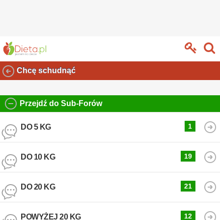
Chcę schudnąć
Przejdź do Sub-Forów
1
DO 5 KG
19
DO 10 KG
21
DO 20 KG
12
POWYŻEJ 20 KG