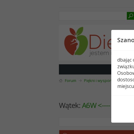
Szan
dbając
związk
Osobow
dostoso
Forum
Piękni i wysportowani
K
miejscu
Wątek:
A6W <---- szybcie