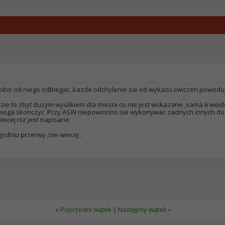
iewolno od niego odbiegac ,kazde odchylenie sie od wykazu cwiczen powoduje
ie to zbyt duzym wysilkiem dla miesni co nie jest wskazane ,sama 6 weide
 moga skonczyc .Przy ASW niepowinnno sie wykonywac zadnych innych do
iecej niz jest napisane
odniu przerwy ,nie wiecej .
«
Poprzedni wątek
|
Następny wątek
»