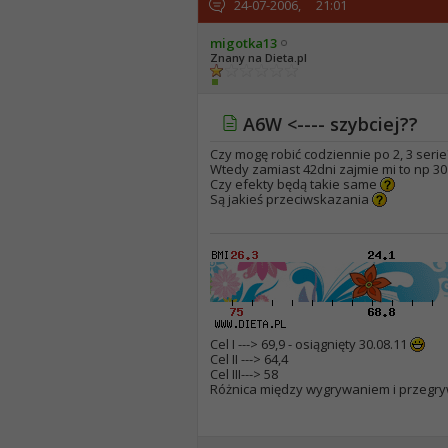
24-07-2006,
21:01
migotka13
Znany na Dieta.pl
A6W <---- szybciej??
Czy mogę robić codziennie po 2, 3 seri
Wtedy zamiast 42dni zajmie mi to np 30
Czy efekty będą takie same
Są jakieś przeciwskazania
Cel I ---> 69,9 - osiągnięty 30.08.11
Cel II ---> 64,4
Cel III---> 58
Różnica między wygrywaniem i przegryw