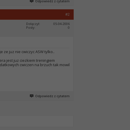
Odpowiedz z cytatem
#2
Dołączył
05-04-2006
Posty
0
 ze juz nie cwiczyc ASW tylko..
ra jest juz ciezkiem treningiem
datkowych cwiczen na brzuch tak mowil
Odpowiedz z cytatem