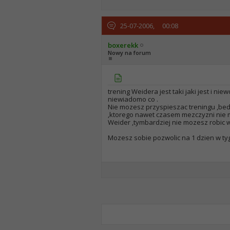
25-07-2006,
00:08
boxerekk
Nowy na forum
trening Weidera jest taki jaki jest i n
niewiadomo co .
Nie mozesz przyspieszac treningu ,bedz
,ktorego nawet czasem mezczyzni nie
Weider ,tymbardziej nie mozesz robic w
Mozesz sobie pozwolic na 1 dzien w tyg