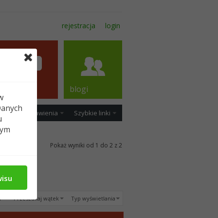
rejestracja
login
forum
blogi
w
Danych
ość
Ustawienia
Szybkie linki
u
tym
Pokaż wyniki od 1 do 2 z 2
wisu
u
Przeszukaj wątek
Typ wyświetlania