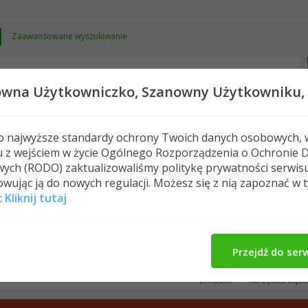
Zaawansowane wyszukiwanie
owna Użytkowniczko,
Szanowny Użytkowniku,
 o najwyższe standardy ochrony Twoich danych osobowych, 
u z wejściem w życie Ogólnego Rozporządzenia o Ochronie 
Nowe posty
FAQ
Kalendarz
Spełeczn
ych (RODO) zaktualizowaliśmy politykę prywatności serwis
wując ją do nowych regulacji. Możesz się z nią zapoznać w 
ultura fizyczna
A6W <---- szybciej??
:
Kliknij tutaj
j??
Przejdź do ser
LinkBack
Narzędzia wątk