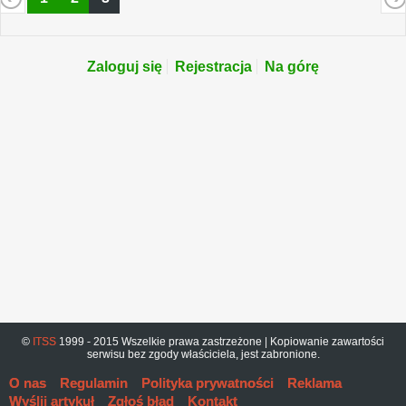
Zaloguj się
Rejestracja
Na górę
©
ITSS
1999 - 2015 Wszelkie prawa zastrzeżone | Kopiowanie zawartości
serwisu bez zgody właściciela, jest zabronione.
O nas
Regulamin
Polityka prywatności
Reklama
Wyślij artykuł
Zgłoś błąd
Kontakt