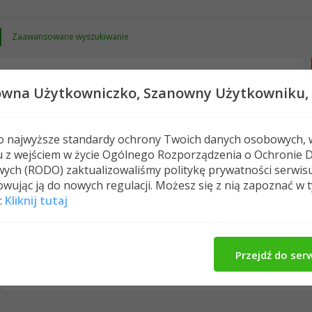
Zaawansowane wyszukiwanie
owna Użytkowniczko,
Szanowny Użytkowniku,
 o najwyższe standardy ochrony Twoich danych osobowych, 
u z wejściem w życie Ogólnego Rozporządzenia o Ochronie 
Nowe posty
FAQ
Kalendarz
Spełeczn
ych (RODO) zaktualizowaliśmy politykę prywatności serwis
wując ją do nowych regulacji. Możesz się z nią zapoznać w 
:
Kliknij tutaj
malzwinka's Activity
Wpisy w profilu
O Mnie
Z
All
malzwinka
Znajomi
Photos
Przejdź do ser
No Recent Activity