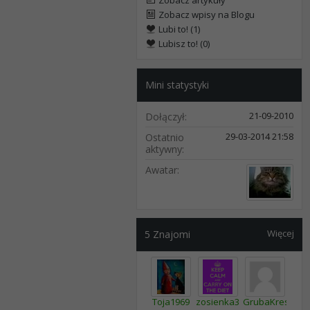
Zobacz artykuły
Zobacz wpisy na Blogu
Lubi to! (1)
Lubisz to! (0)
Mini statystyki
21-09-2010
Dołączył
29-03-2014
21:58
Ostatnio
aktywny
Awatar
Więcej
5
Znajomi
Toja1969
zosienka33
GrubaKreska