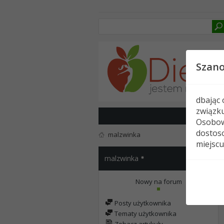
Szan
dbając
związk
Osobow
dostoso
malzwinka
miejscu
malzwinka
Nowy na forum
Posty użytkownika
Tematy użytkownika