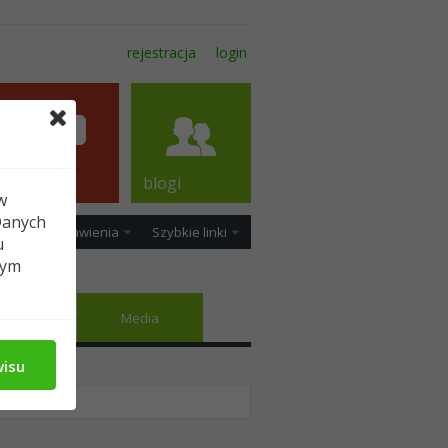
rejestracja
login
forum
blogi
w
Danych
ość
Ustawienia
Szybkie linki
u
tym
najomi
Media
wisu