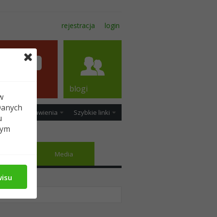
rejestracja
login
forum
blogi
w
Danych
ość
Ustawienia
Szybkie linki
u
tym
ajomi
Media
wisu