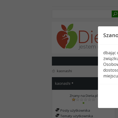
Szan
dbając
związk
Osobow
dostoso
kaonashi
miejscu
kaonashi
Znany na Dieta.pl
Posty użytkownika
Tematy użytkownika