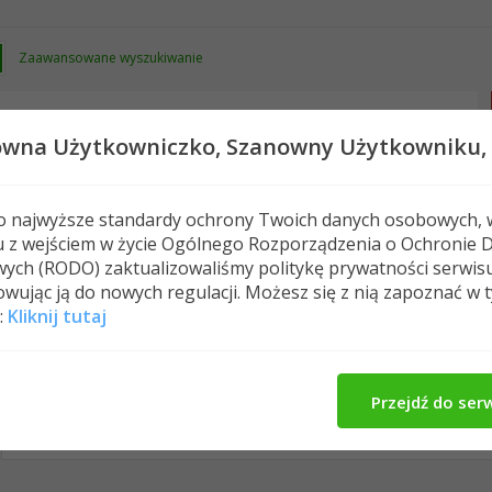
Zaawansowane wyszukiwanie
owna Użytkowniczko,
Szanowny Użytkowniku,
 o najwyższe standardy ochrony Twoich danych osobowych, 
u z wejściem w życie Ogólnego Rozporządzenia o Ochronie 
Nowe posty
FAQ
Kalendarz
Spełeczn
ych (RODO) zaktualizowaliśmy politykę prywatności serwis
wując ją do nowych regulacji. Możesz się z nią zapoznać w 
:
Kliknij tutaj
kaonashi's Activity
Wpisy w profilu
O Mnie
Zn
All
kaonashi
Znajomi
Photos
Przejdź do ser
No Recent Activity