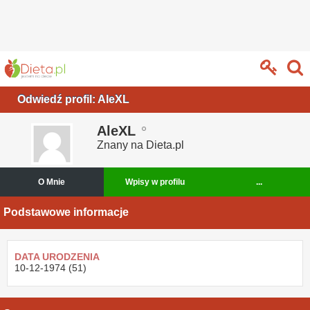
Odwiedź profil: AleXL
AleXL
Znany na Dieta.pl
O Mnie
Wpisy w profilu
...
Podstawowe informacje
DATA URODZENIA
10-12-1974 (51)