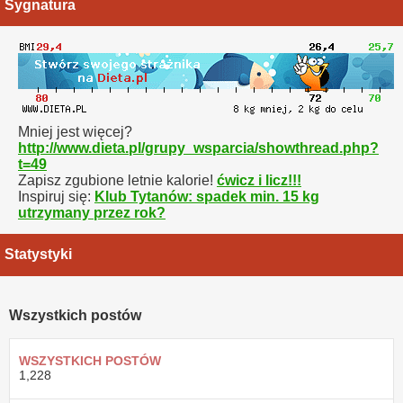
Sygnatura
Mniej jest więcej?
http://www.dieta.pl/grupy_wsparcia/showthread.php?
t=49
Zapisz zgubione letnie kalorie!
ćwicz i licz!!!
Inspiruj się:
Klub Tytanów: spadek min. 15 kg
utrzymany przez rok?
Statystyki
Wszystkich postów
WSZYSTKICH POSTÓW
1,228