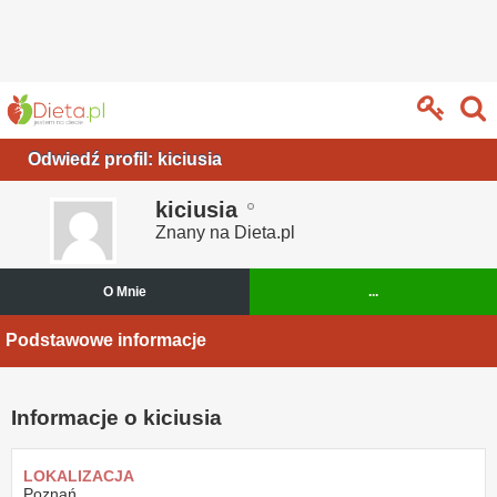
Odwiedź profil: kiciusia
kiciusia
Znany na Dieta.pl
O Mnie
...
Podstawowe informacje
Informacje o kiciusia
LOKALIZACJA
Poznań