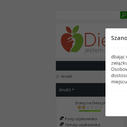
Szan
dbając
związk
Osobow
dostoso
ilina83
miejscu
ilina83
Znany na Dieta.pl
Posty użytkownika
Tematy użytkownika