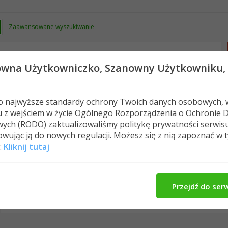
Zaawansowane wyszukiwanie
owna Użytkowniczko,
Szanowny Użytkowniku,
 o najwyższe standardy ochrony Twoich danych osobowych, 
u z wejściem w życie Ogólnego Rozporządzenia o Ochronie 
Nowe posty
FAQ
Kalendarz
Spełeczn
ych (RODO) zaktualizowaliśmy politykę prywatności serwis
wując ją do nowych regulacji. Możesz się z nią zapoznać w 
:
Kliknij tutaj
ilina83's Activity
O Mnie
Znajomi
Me
All
ilina83
Znajomi
Photos
Przejdź do ser
No Recent Activity