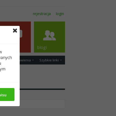
rejestracja
login
forum
blogi
w
Danych
ość
Ustawienia
Szybkie linki
u
tym
dia
wisu