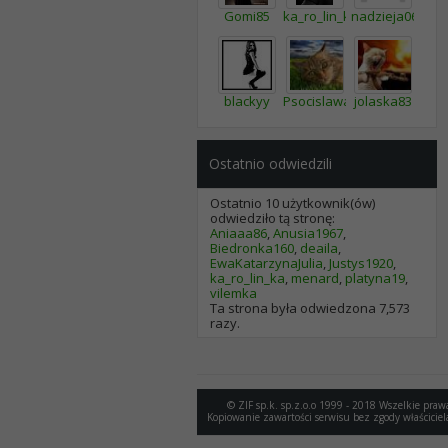
Gomi85
ka_ro_lin_ka
nadzieja06
blackyy
Psocislawa
jolaska83
Ostatnio odwiedzili
Ostatnio 10 użytkownik(ów)
odwiedziło tą stronę:
Aniaaa86
,
Anusia1967
,
Biedronka160
,
deaila
,
EwaKatarzynaJulia
,
Justys1920
,
ka_ro_lin_ka
,
menard
,
platyna19
,
vilemka
Ta strona była odwiedzona
7,573
razy.
© ZIF sp.k. sp.z.o.o 1999 - 2018 Wszelkie praw
Kopiowanie zawartości serwisu bez zgody właściciel