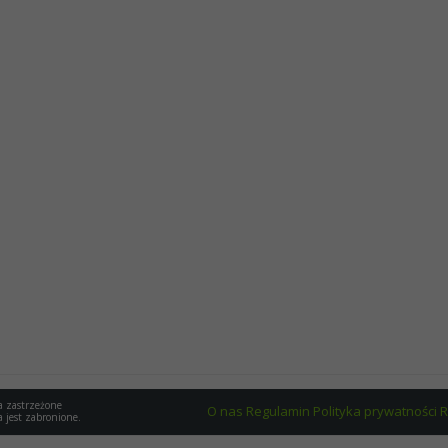
a zastrzeżone
O nas
Regulamin
Polityka prywatności
R
a jest zabronione.